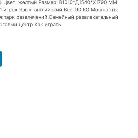
» Цвет: желтый Размер: В1010*Д1540*Х1790 ММ
1 игрок Язык: английский Вес: 90 KG Мощность:
я:парк развлечений,Семейный развлекательный
говый центр Как играть