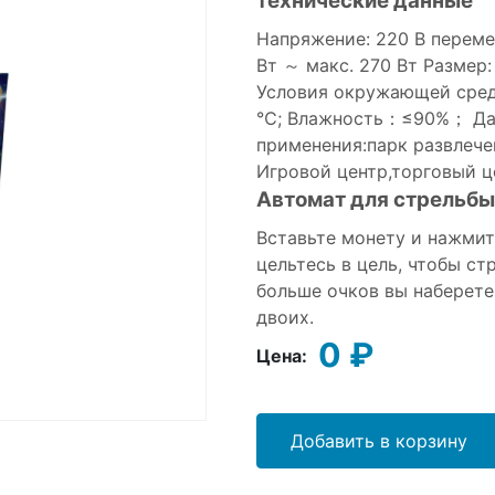
технические данные
Напряжение: 220 В переме
Вт ～ макс. 270 Вт Размер
Условия окружающей среды
℃; Влажность：≤90%； Давл
применения:парк развлеч
Игровой центр,торговый ц
Автомат для стрельбы 
Вставьте монету и нажмите
цельтесь в цель, чтобы ст
больше очков вы наберете
двоих.
0 ₽
Цена:
Добавить в корзину