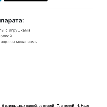
парата:
улы с игрушками
нопкой
утящееся механизмы
А
9 выигрышных граней, во второй - 7, в третей - 4.
Надо